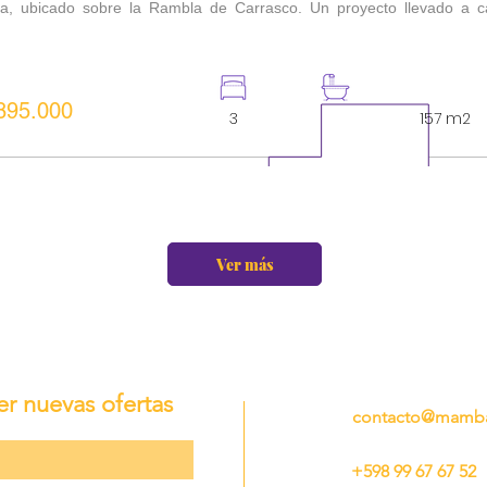
ira, ubicado sobre la Rambla de Carrasco. Un proyecto llevado a c
895.000
3
4
157 m2
Ver más
er nuevas ofertas
contacto@mamba
+598 99 67 67 52