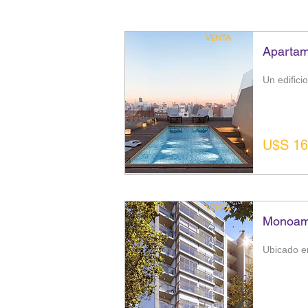
VENTA
Apartam
Un edifici
U$S 16
VENTA
Monoamb
Ubicado en