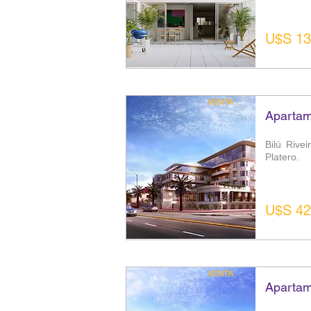
U$S 13
VENTA
Apartam
Bilú Rive
Platero.
U$S 42
VENTA
Apartam