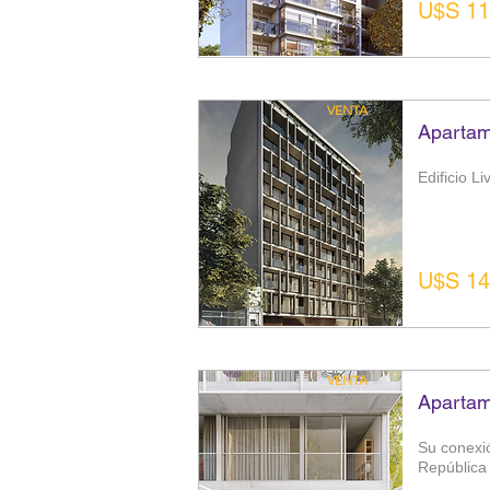
U$S 11
VENTA
Apartam
Edificio L
U$S 14
VENTA
Apartam
Su conexió
República 