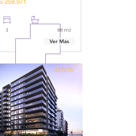
S 259.971
3
2
88 m2
Ver Más
VENTA