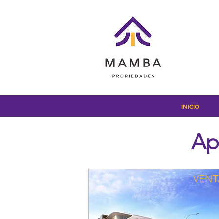
INICIO
Ap
VENT