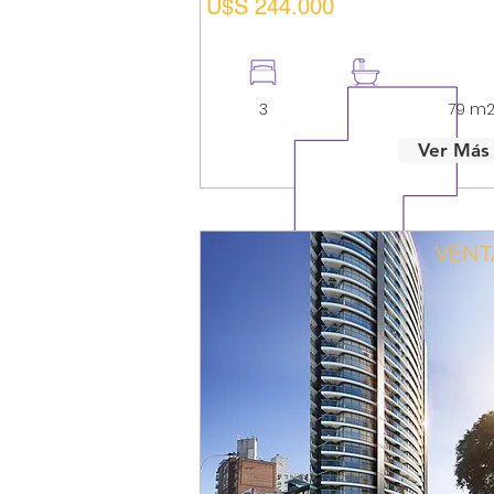
U$S 244.000
3
1
79 m
Ver Más
VENT