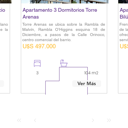
cio
Apartamento 3 Dormitorios Torre
Apa
Arenas
Bilú
lano
Torre Arenas se ubica sobre la Rambla de
Fren
e la
Malvín, Rambla O’Higgins esquina 18 de
de l
Diciembre, a pasos de la Calle Orinoco,
ofre
centro comercial del barrio.
servi
U$S 497.000
U$
2
3
3
104 m2
Ver Más