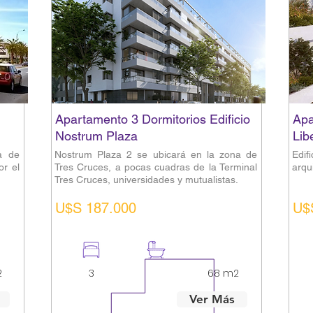
Apartamento 3 Dormitorios Edificio
Apa
Nostrum Plaza
Lib
a de
Nostrum Plaza 2 se ubicará en la zona de
Edif
or el
Tres Cruces, a pocas cuadras de la Terminal
arqu
Tres Cruces, universidades y mutualistas.
U$S 187.000
U$
2
3
2
68 m2
Ver Más