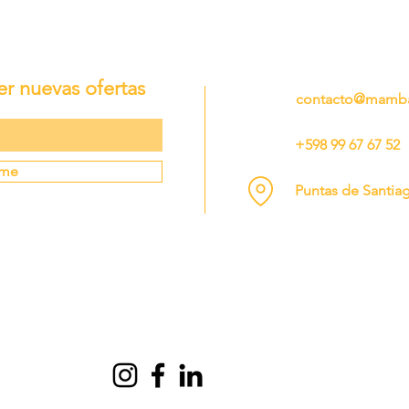
er nuevas ofertas
contacto@mamba
+598 99 67 67 52
rme
Puntas de Santia