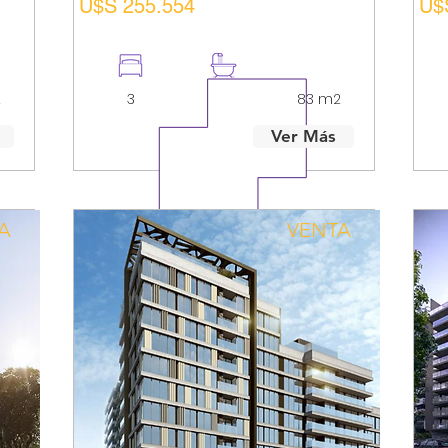
U$S 255.554
U$
2
3
2
83 m2
Ver Más
A
VENTA