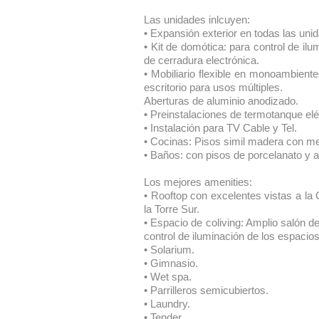
Las unidades inlcuyen:
• Expansión exterior en todas las uni
• Kit de domótica: para control de ilu
de cerradura electrónica.
• Mobiliario flexible en monoambien
escritorio para usos múltiples.
Aberturas de aluminio anodizado.
• Preinstalaciones de termotanque eléc
• Instalación para TV Cable y Tel.
• Cocinas: Pisos simil madera con m
• Baños: con pisos de porcelanato y ar
Los mejores amenities:
• Rooftop con excelentes vistas a la 
la Torre Sur.
• Espacio de coliving: Amplio salón de
control de iluminación de los espacios
• Solarium.
• Gimnasio.
• Wet spa.
• Parrilleros semicubiertos.
• Laundry.
• Tender.