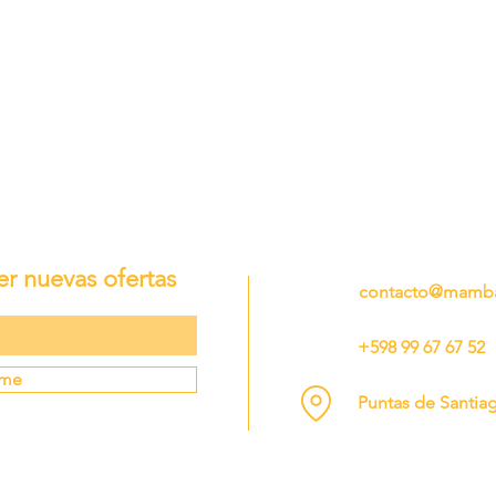
er nuevas ofertas
contacto@mamba
+598 99 67 67 52
rme
Puntas de Santia