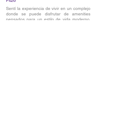
Fit26
Sentí la experiencia de vivir en un complejo
donde se puede disfrutar de amenities
pensados para un estilo de vida moderno,
cómodo y saludable.
U$S 262.200
2
2
70 m2
Ver Más
Suscribite para conocer