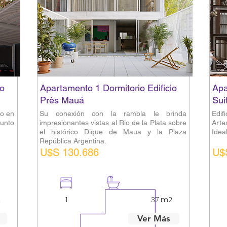
io
Apartamento 1 Dormitorio Edificio
Apa
Près Mauá
Sui
do en
Su conexión con la rambla le brinda
Edif
unto
impresionantes vistas al Rio de la Plata sobre
Arte
el histórico Dique de Maua y la Plaza
Ideal
República Argentina.
U$S 130.686
U$
2
1
1
37 m2
Ver Más