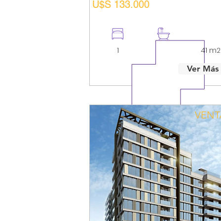
U$S 133.000
1
1
41 m2
Ver Más
VENT