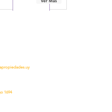
Ver Más
propiedades.uy
go 1694