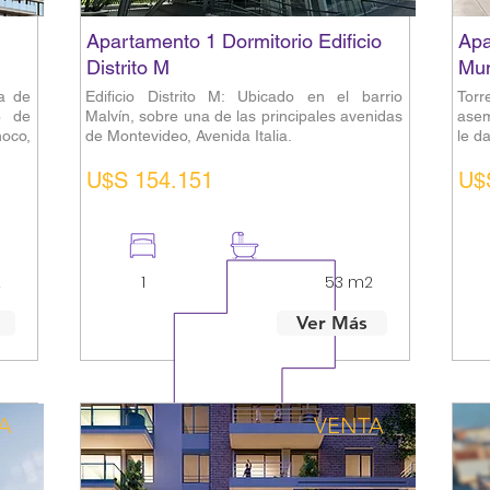
Apartamento 1 Dormitorio Edificio
Apa
Distrito M
Mun
a de
Edificio Distrito M: Ubicado en el barrio
Tor
8 de
Malvín, sobre una de las principales avenidas
asem
oco,
de Montevideo, Avenida Italia.
le d
U$S 154.151
U$
2
1
1
53 m2
Ver Más
A
VENTA