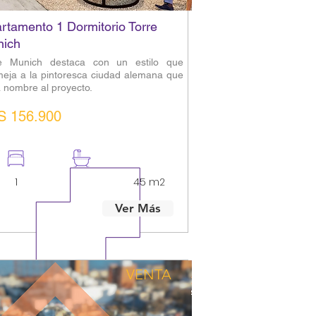
rtamento 1 Dormitorio Torre
ich
re Munich destaca con un estilo que
eja a la pintoresca ciudad alemana que
a nombre al proyecto.
S 156.900
1
1
45 m2
Ver Más
VENTA