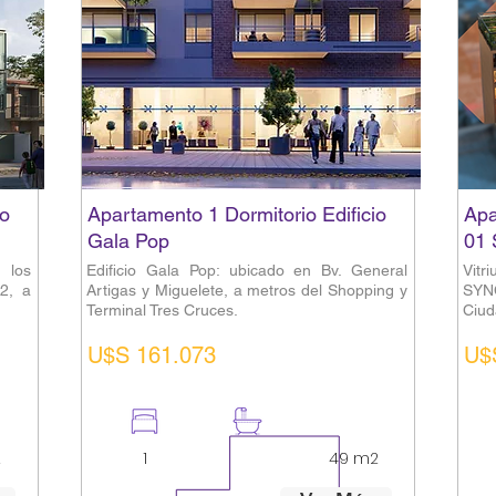
io
Apartamento 1 Dormitorio Edificio
Apa
Gala Pop
01 
 los
Edificio Gala Pop: ubicado en Bv. General
Vitr
2, a
Artigas y Miguelete, a metros del Shopping y
SYN
Terminal Tres Cruces.
Ciud
U$S 161.073
U$
2
1
1
49 m2