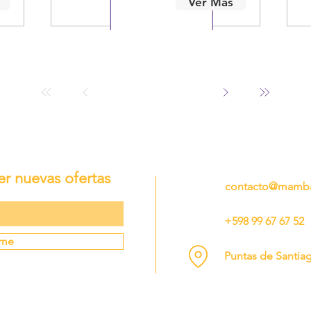
Ver Más
er nuevas ofertas
contacto@mamba
+598 99 67 67 52
rme
Puntas de Santia