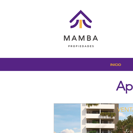
INICIO
Ap
VENT