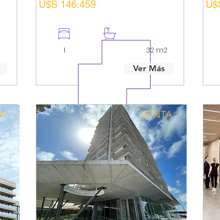
U$S 146.459
U$
1
1
32 m2
Ver Más
A
VENTA