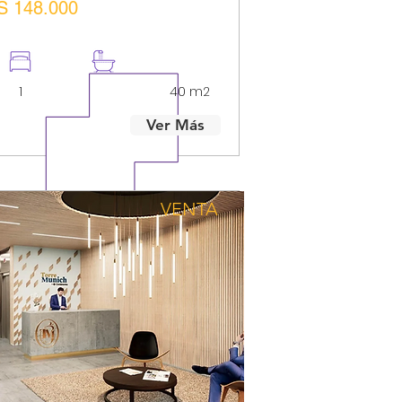
S 148.000
1
1
40 m2
Ver Más
VENTA