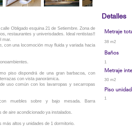
Detalles
a calle Obligado esquina 21 de Setiembre. Zona de
Metraje tot
 restaurantes y univerisdades. Ideal rentistas!!
l mar.
38 m2
te, con una locomoción muy fluida y variada hacia
Baños
monoambientes.
1
Metraje int
ltimo piso dispondrá de una gran barbacoa, con
s terrazas con vista panorámica.
30 m2
 de uso común con los lavarropas y secarropas
Piso unidad
1
 con muebles sobre y bajo mesada. Barra
 de aire acondicionado ya instalados.
 más altos y unidades de 1 dormitorio.