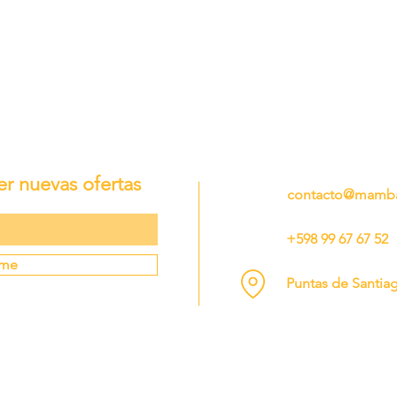
er nuevas ofertas
contacto@mamba
+598 99 67 67 52
rme
Puntas de Santia