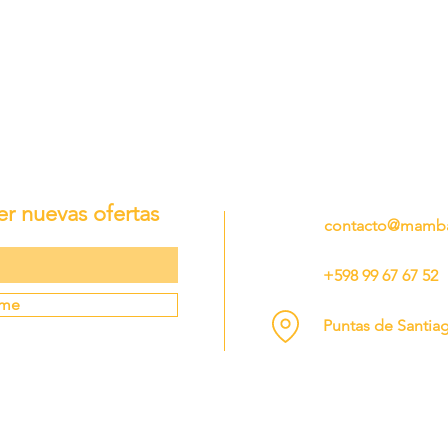
er nuevas ofertas
contacto@mamba
+598 99 67 67 52
rme
Puntas de Santia