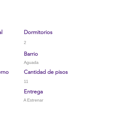
al
Dormitorios
2
Barrio
Aguada
erno
Cantidad de pisos
11
Entrega
A Estrenar