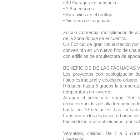
• 40 Garages en subsuelo
• 2 Ascensores
• Amenities en el rooftop
• Sistema de seguridad
Zócalo Comercial multiplicador de act
de la zona donde se encuentra.
Un Edificio de gran visualización por
convertirán en un nuevo hito de una 
con edificios de arquitectura de époc
BENEFICIOS DE LAS FACHADAS 
Los proyectos con ecologización d
físico-estructural y ecológico-urbano, 
Reducen hasta 5 grados la temperatura
temperatura en invierno.
Atrapan el polvo y el smog. Son un
reducen sonidos de alta frecuencia d
hasta en 10 decibeles. Las fachada
transforman los espacios urbanos de 
haciéndolos más sofisticados, confort
Versátiles, cálidos. De 1 a 3 dor
Libertador.