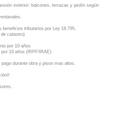
sión exterior: balcones, terrazas y jardín según
ventanales.
beneficios tributarios por Ley 18.795.
 de catastro)
nio por 10 años
a por 10 años (IRPF/IRAE)
 pago durante obra y pisos mas altos.
ión!!
sores.