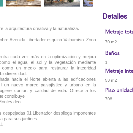
Detalles
tre la arquitectura creativa y la naturaleza.
Metraje tot
sobre Avenida Libertador esquina Valparaiso. Zona
70 m2
Baños
entra cada vez más en la optimización y mejora
como el agua, el sol y la vegetación mediante
1
s como un medio para restaurar la integridad
Metraje int
biodiversidad.
ada hacia el Norte abierta a las edificaciones
53 m2
así un nuevo marco paisajístico y urbano en la
Piso unidad
ugiere confort y calidad de vida. Ofrece a los
ue contribuye
708
Montevideo.
s despejadas 01 Libertador despliega imponentes
a para sus jardines.
11