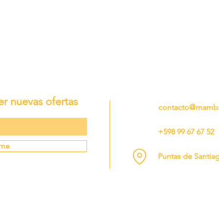
er nuevas ofertas
contacto@mamba
+598 99 67 67 52
rme
Puntas de Santia