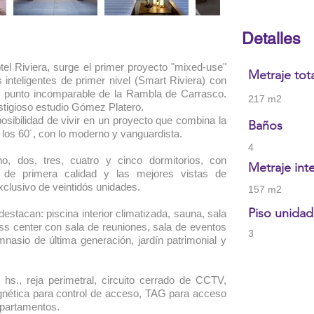
Detalles
tel Riviera, surge el primer proyecto "mixed-use"
Metraje tot
 inteligentes de primer nivel (Smart Riviera) con
 un punto incomparable de la Rambla de Carrasco.
217 m2
stigioso estudio Gómez Platero.
osibilidad de vivir en un proyecto que combina la
Baños
 los 60´, con lo moderno y vanguardista.
4
o, dos, tres, cuatro y cinco dormitorios, con
Metraje int
s de primera calidad y las mejores vistas de
lusivo de veintidós unidades.
157 m2
Piso unidad
stacan: piscina interior climatizada, sauna, sala
ss center con sala de reuniones, sala de eventos
3
mnasio de última generación, jardín patrimonial y
 hs., reja perimetral, circuito cerrado de CCTV,
magnética para control de acceso, TAG para acceso
apartamentos.