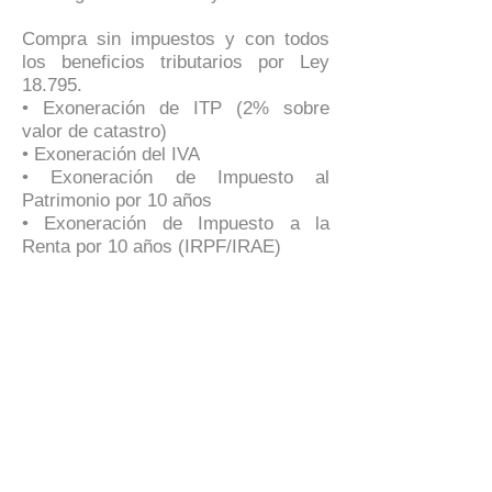
Compra sin impuestos y con todos
los beneficios tributarios por Ley
18.795.
• Exoneración de ITP (2% sobre
valor de catastro)
• Exoneración del IVA
• Exoneración de Impuesto al
Patrimonio por 10 años
• Exoneración de Impuesto a la
Renta por 10 años (IRPF/IRAE)
No dejes de consultar con nuestros
asesores!! Ideal para inversionistas
por su ubicación!!
Detalles
Cantidad de pisos
13
Barrio
Cordón