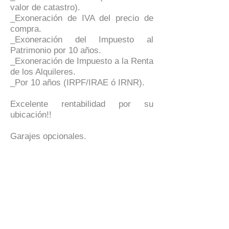
valor de catastro).
_Exoneración de IVA del precio de
compra.
_Exoneración del Impuesto al
Patrimonio por 10 años.
_Exoneración de Impuesto a la Renta
de los Alquileres.
_Por 10 años (IRPF/IRAE ó IRNR).
Excelente rentabilidad por su
ubicación!!
Garajes opcionales.
No dejes de consultar con nuestros
asesores!!
Precio más conexiones.-
Detalles
Cantidad de pisos
7